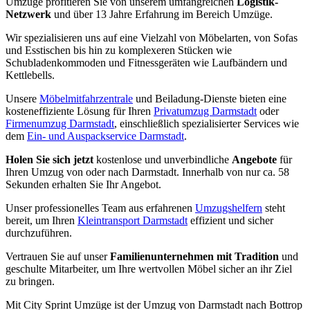
Umzüge profitieren Sie von unserem umfangreichen
Logistik-
Netzwerk
und über 13 Jahre Erfahrung im Bereich Umzüge.
Wir spezialisieren uns auf eine Vielzahl von Möbelarten, von Sofas
und Esstischen bis hin zu komplexeren Stücken wie
Schubladenkommoden und Fitnessgeräten wie Laufbändern und
Kettlebells.
Unsere
Möbelmitfahrzentrale
und Beiladung-Dienste bieten eine
kosteneffiziente Lösung für Ihren
Privatumzug Darmstadt
oder
Firmenumzug Darmstadt
, einschließlich spezialisierter Services wie
dem
Ein- und Auspackservice Darmstadt
.
Holen Sie sich jetzt
kostenlose und unverbindliche
Angebote
für
Ihren Umzug von oder nach Darmstadt. Innerhalb von nur ca. 58
Sekunden erhalten Sie Ihr Angebot.
Unser professionelles Team aus erfahrenen
Umzugshelfern
steht
bereit, um Ihren
Kleintransport Darmstadt
effizient und sicher
durchzuführen.
Vertrauen Sie auf unser
Familienunternehmen mit Tradition
und
geschulte Mitarbeiter, um Ihre wertvollen Möbel sicher an ihr Ziel
zu bringen.
Mit City Sprint Umzüge ist der Umzug von Darmstadt nach Bottrop